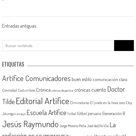
Navegación
Entradas antiguas
de
Buscar:
entradas
ETIQUETAS
Artífice Comunicadores
buen estilo
comunicación clara
Doctor
cuento
Crónica
crónicas
Conmebol
Costumbres
crónica deportiva
Editorial Artífice
Tilde
El jinete en la hora cero
Eloy
Eliminatorias
Escuela Artífice
Generación B
fútbol peruano
Jáuregui
fútbol
ensayo
Jesús Raymundo
La
Jorge Moreno Peña
José Vadillo Vila
redacción no se improvisa