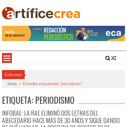
Saltar
al
contenido
Artificecrea
Blog de Artífice Comunicadores, elaboramos contenidos periodísticos y editoriales en
diversos formatos, capacitamos en temas de comunicación y educación.
Estás aquí
Inicio
>
Entradas etiquetadas "periodismo"
ETIQUETA: PERIODISMO
INFOBAE: LA RAE ELIMINÓ DOS LETRAS DEL
ABECEDARIO HACE MÁS DE 30 AÑOS Y SIGUE DANDO