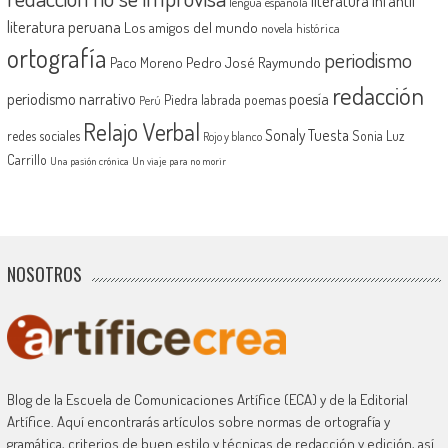
literatura infantil
lengua española
literatura peruana
Los amigos del mundo
novela histórica
ortografía
periodismo
Pedro José Raymundo
Paco Moreno
redacción
periodismo narrativo
poesía
Piedra labrada
poemas
Perú
Relajo Verbal
Sonaly Tuesta
redes sociales
Sonia Luz
Rojo y blanco
Carrillo
Una pasión crónica
Un viaje para no morir
NOSOTROS
Blog de la Escuela de Comunicaciones Artífice (ECA) y de la Editorial
Artífice. Aquí encontrarás artículos sobre normas de ortografía y
gramática, criterios de buen estilo y técnicas de redacción y edición, así