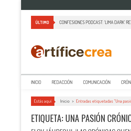
Saltar
al
contenido
CONFESIONES PODCAST: ‘LIMA DARK’ R
ÚLTIMO
Artificecrea
Blog de Artífice Comunicadores, elaboramos contenidos periodísticos
INICIO
REDACCIÓN
COMUNICACIÓN
CRÓN
Estás aquí
Inicio
>
Entradas etiquetadas "Una pasi
ETIQUETA: UNA PASIÓN CRÓNI