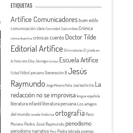
ETIQUETAS
Artífice Comunicadores
buen estilo
0
Crónica
comunicación clara
Conmebol
Costumbres
Doctor Tilde
cuento
crónicas
crónica deportiva
Editorial Artífice
El jinete en
Eliminatorias
Escuela Artífice
la hora cero
Eloy Jáuregui
ensayo
Jesús
Generación B
fútbol peruano
fútbol
Raymundo
La
Jorge Moreno Peña
José Vadillo Vila
redacción no se improvisa
lengua española
literatura infantil
literatura peruana
Los amigos
ortografía
del mundo
Paco
novela histórica
periodismo
Pedro José Raymundo
Moreno
periodismo narrativo
Piedra labrada
poemas
Perú