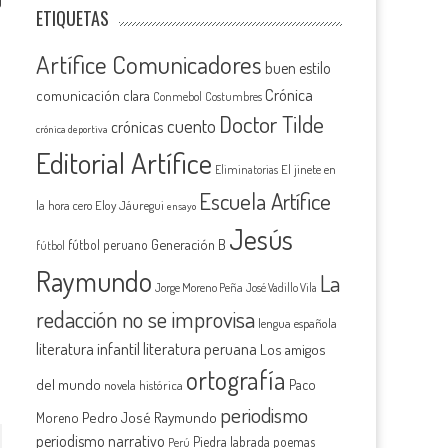
0
ETIQUETAS
Artífice Comunicadores
buen estilo
Crónica
comunicación clara
Conmebol
Costumbres
Doctor Tilde
cuento
crónicas
crónica deportiva
Editorial Artífice
El jinete en
Eliminatorias
Escuela Artífice
la hora cero
Eloy Jáuregui
ensayo
Jesús
Generación B
fútbol peruano
fútbol
Raymundo
La
Jorge Moreno Peña
José Vadillo Vila
redacción no se improvisa
lengua española
literatura infantil
literatura peruana
Los amigos
ortografía
del mundo
Paco
novela histórica
periodismo
Pedro José Raymundo
Moreno
periodismo narrativo
Piedra labrada
poemas
Perú