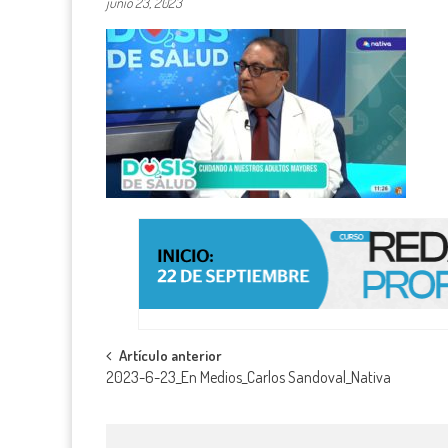
junio 23, 2023
Navegación
Artículo anterior
2023-6-23_En Medios_Carlos Sandoval_Nativa
de
entradas