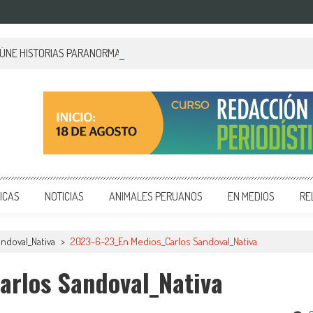
EÚNE HISTORIAS PARANORMALES DE PALACIO DE GOBIERNO
 y editoriales en diversos formatos, capacitamos en temas de comunicación y educación.
ICAS
NOTICIAS
ANIMALES PERUANOS
EN MEDIOS
RE
ndoval_Nativa
>
2023-6-23_En Medios_Carlos Sandoval_Nativa
arlos Sandoval_Nativa