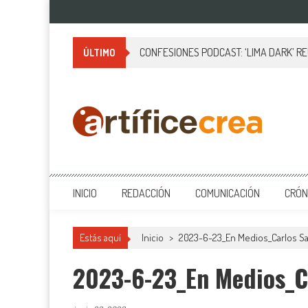
Saltar
al
contenido
CONFESIONES PODCAST: ‘LIMA DARK’ R
ÚLTIMO
Artificecrea
Blog de Artífice Comunicadores, elaboramos contenidos periodísticos
INICIO
REDACCIÓN
COMUNICACIÓN
CRÓN
Estás aquí
Inicio
>
2023-6-23_En Medios_Carlos Sa
2023-6-23_En Medios_C