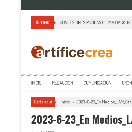
Saltar
al
contenido
CONFESIONES PODCAST: ‘LIMA DARK’ R
ÚLTIMO
Artificecrea
Blog de Artífice Comunicadores, elaboramos contenidos periodísticos
INICIO
REDACCIÓN
COMUNICACIÓN
CRÓN
Estás aquí
Inicio
>
2023-6-23_En Medios_LAM_Cana
2023-6-23_En Medios_