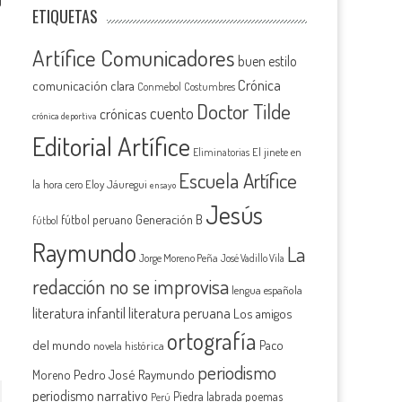
0
ETIQUETAS
Artífice Comunicadores
buen estilo
Crónica
comunicación clara
Conmebol
Costumbres
Doctor Tilde
cuento
crónicas
crónica deportiva
Editorial Artífice
El jinete en
Eliminatorias
Escuela Artífice
la hora cero
Eloy Jáuregui
ensayo
Jesús
Generación B
fútbol peruano
fútbol
Raymundo
La
Jorge Moreno Peña
José Vadillo Vila
redacción no se improvisa
lengua española
literatura infantil
literatura peruana
Los amigos
ortografía
del mundo
Paco
novela histórica
periodismo
Pedro José Raymundo
Moreno
periodismo narrativo
Piedra labrada
poemas
Perú