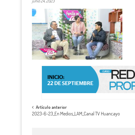
junio 24, 2023
Navegación
Artículo anterior
2023-6-23_En Medios_LAM_Canal TV Huancayo
de
entradas