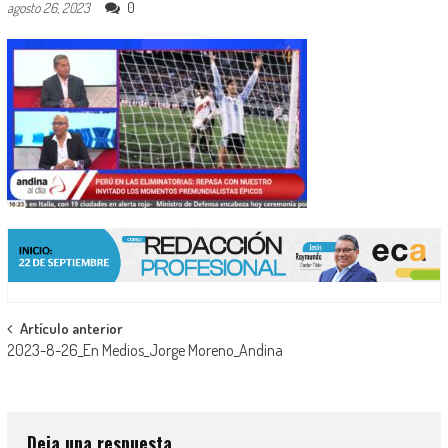
0
agosto 26, 2023
Navegación
Artículo anterior
2023-8-26_En Medios_Jorge Moreno_Andina
de
entradas
Deja una respuesta