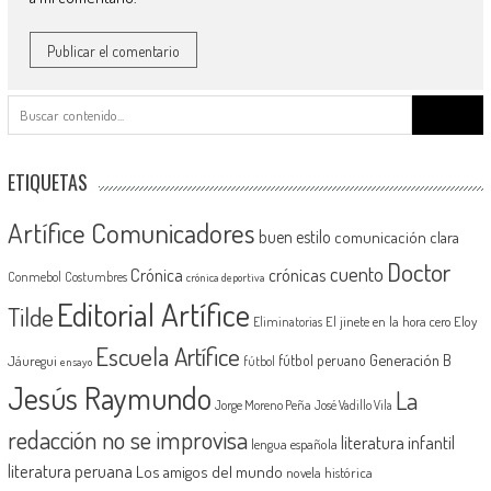
Buscar:
ETIQUETAS
Artífice Comunicadores
buen estilo
comunicación clara
Doctor
cuento
Crónica
crónicas
Conmebol
Costumbres
crónica deportiva
Editorial Artífice
Tilde
El jinete en la hora cero
Eloy
Eliminatorias
Escuela Artífice
Generación B
fútbol peruano
Jáuregui
fútbol
ensayo
Jesús Raymundo
La
Jorge Moreno Peña
José Vadillo Vila
redacción no se improvisa
literatura infantil
lengua española
literatura peruana
Los amigos del mundo
novela histórica