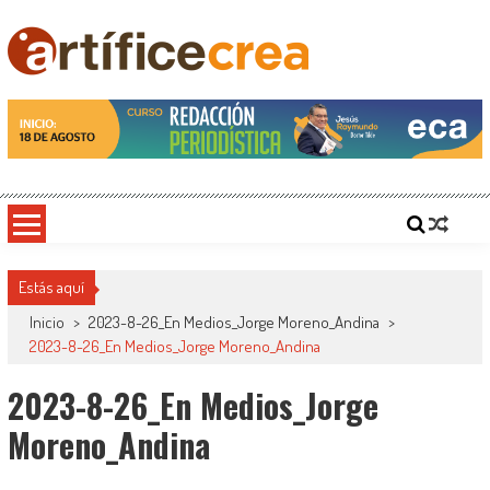
Saltar
al
contenido
Artificecrea
Blog de Artífice Comunicadores, elaboramos contenidos periodísticos y editoriales en
diversos formatos, capacitamos en temas de comunicación y educación.
Estás aquí
Inicio
>
2023-8-26_En Medios_Jorge Moreno_Andina
>
2023-8-26_En Medios_Jorge Moreno_Andina
2023-8-26_En Medios_Jorge
Moreno_Andina