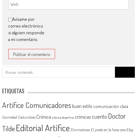
Avísame por
correo electrónico
si alguien responde
a mi comentario.
Buscar:
ETIQUETAS
Artífice Comunicadores
buen estilo
comunicación clara
Doctor
cuento
Crónica
crónicas
Conmebol
Costumbres
crónica deportiva
Editorial Artífice
Tilde
El jinete en la hora cero
Eloy
Eliminatorias