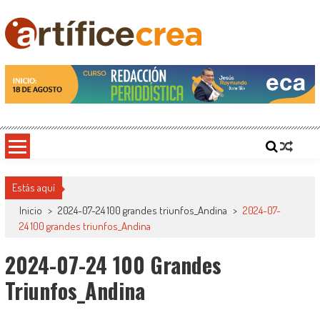
Saltar
al
contenido
Artificecrea
Blog de Artífice Comunicadores, elaboramos contenidos periodísticos y editoriales en
diversos formatos, capacitamos en temas de comunicación y educación.
Estás aquí
Inicio
>
2024-07-24 100 grandes triunfos_Andina
>
2024-07-
24 100 grandes triunfos_Andina
2024-07-24 100 Grandes
Triunfos_Andina