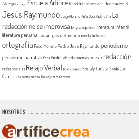
Escuela Artífice
Generación B
fútbol peruano
Jáuregui
fútbol
ensayo
Jesús Raymundo
La
Jorge Moreno Peña
José Vadillo Vila
redacción no se improvisa
literatura infantil
lengua española
literatura peruana
Los amigos del mundo
novela histórica
ortografía
periodismo
Pedro José Raymundo
Paco Moreno
redacción
periodismo narrativo
poesía
Piedra labrada
poemas
Perú
Relajo Verbal
Sonaly Tuesta
redes sociales
Sonia Luz
Rojo y blanco
Carrillo
Una pasión crónica
Un viaje para no morir
NOSOTROS