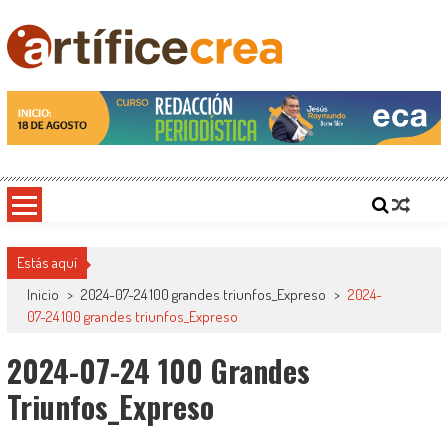
Saltar
al
contenido
Artificecrea
Blog de Artífice Comunicadores, elaboramos contenidos periodísticos y editoriales en
diversos formatos, capacitamos en temas de comunicación y educación.
Estás aquí
Inicio
>
2024-07-24 100 grandes triunfos_Expreso
>
2024-
07-24 100 grandes triunfos_Expreso
2024-07-24 100 Grandes
Triunfos_Expreso