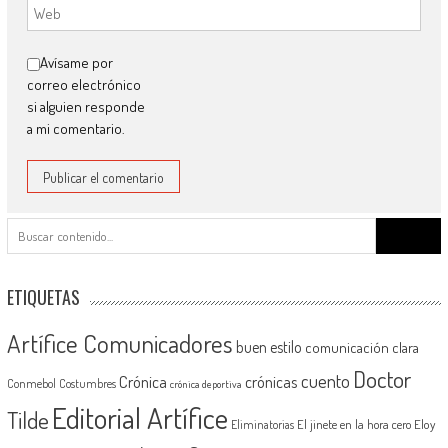
Avísame por
correo electrónico
si alguien responde
a mi comentario.
Buscar:
ETIQUETAS
Artífice Comunicadores
buen estilo
comunicación clara
Doctor
cuento
Crónica
crónicas
Conmebol
Costumbres
crónica deportiva
Editorial Artífice
Tilde
El jinete en la hora cero
Eloy
Eliminatorias