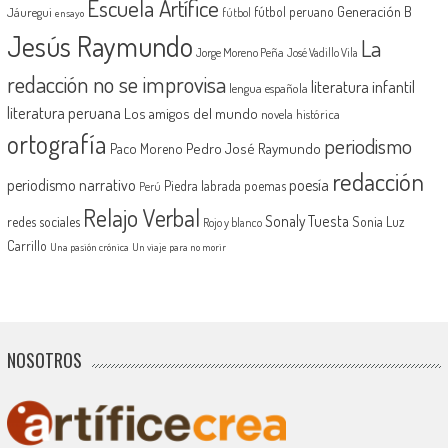
Escuela Artífice
Generación B
fútbol peruano
Jáuregui
fútbol
ensayo
Jesús Raymundo
La
Jorge Moreno Peña
José Vadillo Vila
redacción no se improvisa
literatura infantil
lengua española
literatura peruana
Los amigos del mundo
novela histórica
ortografía
periodismo
Pedro José Raymundo
Paco Moreno
redacción
periodismo narrativo
poesía
Piedra labrada
poemas
Perú
Relajo Verbal
Sonaly Tuesta
redes sociales
Sonia Luz
Rojo y blanco
Carrillo
Una pasión crónica
Un viaje para no morir
NOSOTROS