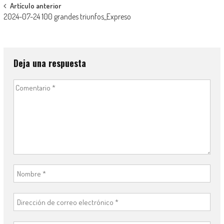
Navegación
Artículo anterior
2024-07-24 100 grandes triunfos_Expreso
de
entradas
Deja una respuesta