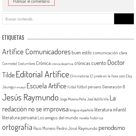
Buscar:
ETIQUETAS
Artífice Comunicadores
buen estilo
comunicación clara
Doctor
cuento
Crónica
crónicas
Conmebol
Costumbres
crónica deportiva
Editorial Artífice
Tilde
El jinete en la hora cero
Eloy
Eliminatorias
Escuela Artífice
Generación B
fútbol peruano
Jáuregui
fútbol
ensayo
Jesús Raymundo
La
Jorge Moreno Peña
José Vadillo Vila
redacción no se improvisa
literatura infantil
lengua española
literatura peruana
Los amigos del mundo
novela histórica
ortografía
periodismo
Pedro José Raymundo
Paco Moreno