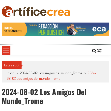
Saltar
al
contenido
Artificecrea
Blog de Artífice Comunicadores, elaboramos contenidos periodísticos y editoriales en
diversos formatos, capacitamos en temas de comunicación y educación.
Estás aquí
Inicio
>
2024-08-02 Los amigos del mundo_Trome
>
2024-
08-02 Los amigos del mundo_Trome
2024-08-02 Los Amigos Del
Mundo_Trome