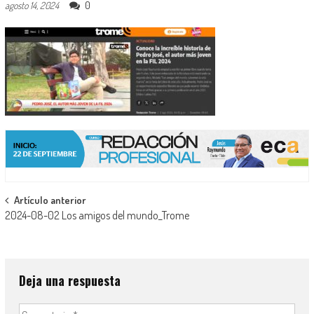
0
agosto 14, 2024
Navegación
Artículo anterior
2024-08-02 Los amigos del mundo_Trome
de
entradas
Deja una respuesta