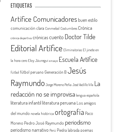
0
ETIQUETAS
Artífice Comunicadores
buen estilo
Crónica
comunicación clara
Conmebol
Costumbres
Doctor Tilde
cuento
crónicas
crónica deportiva
Editorial Artífice
El jinete en
Eliminatorias
Escuela Artífice
la hora cero
Eloy Jáuregui
ensayo
Jesús
Generación B
fútbol peruano
fútbol
Raymundo
La
Jorge Moreno Peña
José Vadillo Vila
redacción no se improvisa
lengua española
literatura infantil
literatura peruana
Los amigos
ortografía
del mundo
Paco
novela histórica
periodismo
Pedro José Raymundo
Moreno
periodismo narrativo
Piedra labrada
poemas
Perú