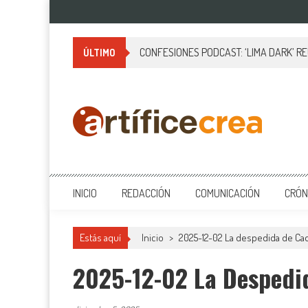
Saltar
al
contenido
CONFESIONES PODCAST: ‘LIMA DARK’ R
ÚLTIMO
Artificecrea
Blog de Artífice Comunicadores, elaboramos contenidos periodísticos
INICIO
REDACCIÓN
COMUNICACIÓN
CRÓN
Estás aquí
Inicio
>
2025-12-02 La despedida de Cad
2025-12-02 La Despedi