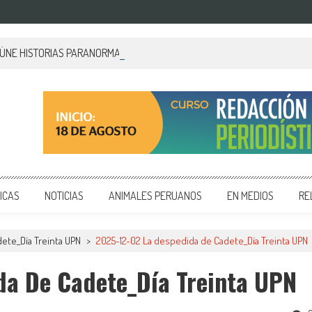
EÚNE HISTORIAS PARANORMALES DE PALACIO DE GOBIERNO
 y editoriales en diversos formatos, capacitamos en temas de comunicación y educación.
ICAS
NOTICIAS
ANIMALES PERUANOS
EN MEDIOS
RE
ete_Día Treinta UPN
>
2025-12-02 La despedida de Cadete_Día Treinta UPN
da De Cadete_Día Treinta UPN