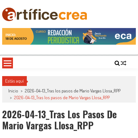
Saltar
al
contenido
Artificecrea
Blog de Artífice Comunicadores, elaboramos contenidos periodísticos y editoriales en
diversos formatos, capacitamos en temas de comunicación y educación.
Estás aquí
Inicio
>
2026-04-13_Tras los pasos de Mario Vargas Llosa_RPP
>
2026-04-13_Tras los pasos de Mario Vargas Llosa_RPP
2026-04-13_Tras Los Pasos De
Mario Vargas Llosa_RPP