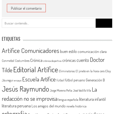
Buscar:
ETIQUETAS
Artífice Comunicadores
buen estilo
comunicación clara
Doctor
cuento
Crónica
crónicas
Conmebol
Costumbres
crónica deportiva
Editorial Artífice
Tilde
El jinete en la hora cero
Eloy
Eliminatorias
Escuela Artífice
Generación B
fútbol peruano
Jáuregui
fútbol
ensayo
Jesús Raymundo
La
Jorge Moreno Peña
José Vadillo Vila
redacción no se improvisa
literatura infantil
lengua española
literatura peruana
Los amigos del mundo
novela histórica
ortografía