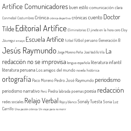
Artífice Comunicadores
buen estilo
comunicación clara
Doctor
cuento
Crónica
crónicas
Conmebol
Costumbres
crónica deportiva
Editorial Artífice
Tilde
El jinete en la hora cero
Eloy
Eliminatorias
Escuela Artífice
Generación B
fútbol peruano
Jáuregui
fútbol
ensayo
Jesús Raymundo
La
Jorge Moreno Peña
José Vadillo Vila
redacción no se improvisa
literatura infantil
lengua española
literatura peruana
Los amigos del mundo
novela histórica
ortografía
periodismo
Pedro José Raymundo
Paco Moreno
redacción
periodismo narrativo
poesía
Piedra labrada
poemas
Perú
Relajo Verbal
Sonaly Tuesta
redes sociales
Sonia Luz
Rojo y blanco
Carrillo
Una pasión crónica
Un viaje para no morir