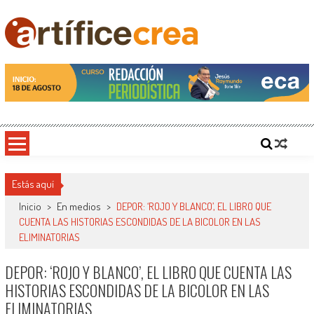
Saltar
al
contenido
Artificecrea
Blog de Artífice Comunicadores, elaboramos contenidos periodísticos y editoriales en
diversos formatos, capacitamos en temas de comunicación y educación.
Estás aquí
Inicio
>
En medios
>
DEPOR: ‘ROJO Y BLANCO’, EL LIBRO QUE
CUENTA LAS HISTORIAS ESCONDIDAS DE LA BICOLOR EN LAS
ELIMINATORIAS
DEPOR: ‘ROJO Y BLANCO’, EL LIBRO QUE CUENTA LAS
HISTORIAS ESCONDIDAS DE LA BICOLOR EN LAS
ELIMINATORIAS