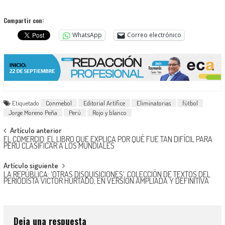
Compartir con:
WhatsApp
Correo electrónico
Etiquetado
Conmebol
Editorial Artífice
Eliminatorias
fútbol
Jorge Moreno Peña
Perú
Rojo y blanco
Navegación
Artículo anterior
EL COMERCIO: EL LIBRO QUE EXPLICA POR QUÉ FUE TAN DIFÍCIL PARA
de
PERÚ CLASIFICAR A LOS MUNDIALES
entradas
Artículo siguiente
LA REPÚBLICA: ‘OTRAS DISQUISICIONES’, COLECCIÓN DE TEXTOS DEL
PERIODISTA VÍCTOR HURTADO, EN VERSIÓN AMPLIADA Y DEFINITIVA
Deja una respuesta