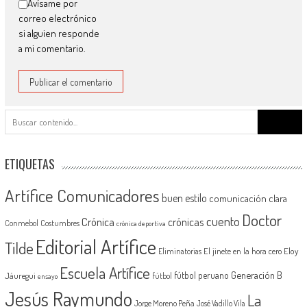
Avísame por
correo electrónico
si alguien responde
a mi comentario.
Buscar:
ETIQUETAS
Artífice Comunicadores
buen estilo
comunicación clara
Doctor
cuento
Crónica
crónicas
Conmebol
Costumbres
crónica deportiva
Editorial Artífice
Tilde
El jinete en la hora cero
Eloy
Eliminatorias
Escuela Artífice
Generación B
fútbol peruano
Jáuregui
fútbol
ensayo
Jesús Raymundo
La
Jorge Moreno Peña
José Vadillo Vila