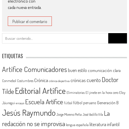
electrónico con
cada nueva entrada.
Buscar:
ETIQUETAS
Artífice Comunicadores
buen estilo
comunicación clara
Doctor
cuento
Crónica
crónicas
Conmebol
Costumbres
crónica deportiva
Editorial Artífice
Tilde
El jinete en la hora cero
Eloy
Eliminatorias
Escuela Artífice
Generación B
fútbol peruano
Jáuregui
fútbol
ensayo
Jesús Raymundo
La
Jorge Moreno Peña
José Vadillo Vila
redacción no se improvisa
literatura infantil
lengua española