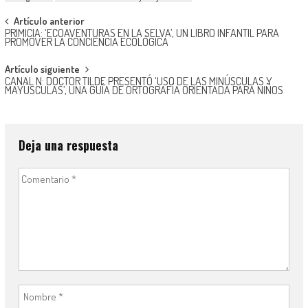
Navegación
Artículo anterior
PRIMICIA: ‘ECOAVENTURAS EN LA SELVA’, UN LIBRO INFANTIL PARA
de
PROMOVER LA CONCIENCIA ECOLÓGICA
entradas
Artículo siguiente
CANAL N: DOCTOR TILDE PRESENTÓ ‘USO DE LAS MINÚSCULAS Y
MAYÚSCULAS’, UNA GUÍA DE ORTOGRAFÍA ORIENTADA PARA NIÑOS
Deja una respuesta