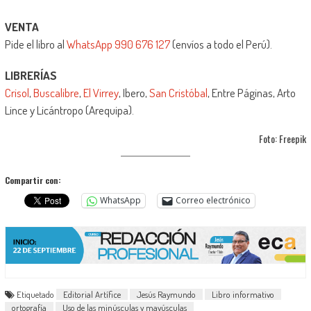
VENTA
Pide el libro al
WhatsApp 990 676 127
(envíos a todo el Perú).
LIBRERÍAS
Crisol
,
Buscalibre
,
El Virrey
, Ibero,
San Cristóbal
, Entre Páginas, Arto
Lince y Licántropo (Arequipa).
Foto: Freepik
Compartir con:
WhatsApp
Correo electrónico
Etiquetado
Editorial Artífice
Jesús Raymundo
Libro informativo
ortografía
Uso de las minúsculas y mayúsculas