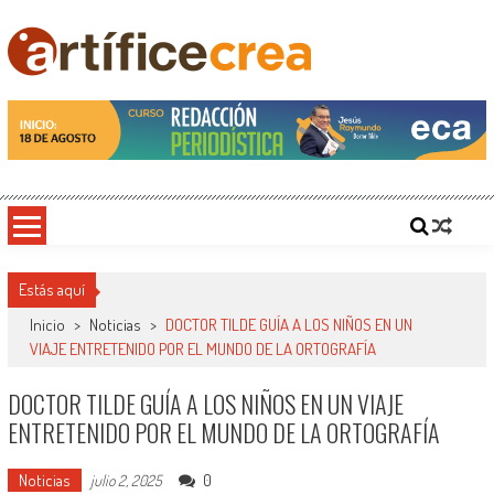
Saltar
al
contenido
Artificecrea
Blog de Artífice Comunicadores, elaboramos contenidos periodísticos y editoriales en
diversos formatos, capacitamos en temas de comunicación y educación.
Estás aquí
Inicio
>
Noticias
>
DOCTOR TILDE GUÍA A LOS NIÑOS EN UN
VIAJE ENTRETENIDO POR EL MUNDO DE LA ORTOGRAFÍA
DOCTOR TILDE GUÍA A LOS NIÑOS EN UN VIAJE
ENTRETENIDO POR EL MUNDO DE LA ORTOGRAFÍA
Noticias
0
julio 2, 2025