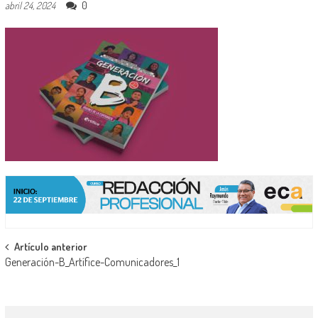
0
abril 24, 2024
Navegación
Artículo anterior
Generación-B_Artífice-Comunicadores_1
de
entradas