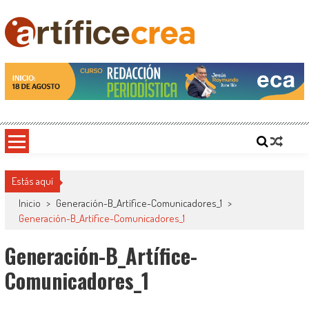
Saltar
al
contenido
Artificecrea
Blog de Artífice Comunicadores, elaboramos contenidos periodísticos y editoriales en
diversos formatos, capacitamos en temas de comunicación y educación.
Estás aquí
Inicio
>
Generación-B_Artífice-Comunicadores_1
>
Generación-B_Artífice-Comunicadores_1
Generación-B_Artífice-
Comunicadores_1