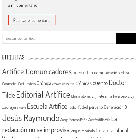
a mi comentario.
Buscar:
ETIQUETAS
Artífice Comunicadores
buen estilo
comunicación clara
Doctor
cuento
Crónica
crónicas
Conmebol
Costumbres
crónica deportiva
Editorial Artífice
Tilde
El jinete en la hora cero
Eloy
Eliminatorias
Escuela Artífice
Generación B
fútbol peruano
Jáuregui
fútbol
ensayo
Jesús Raymundo
La
Jorge Moreno Peña
José Vadillo Vila
redacción no se improvisa
literatura infantil
lengua española