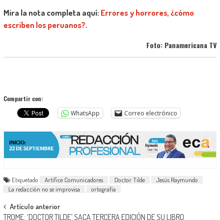
Mira la nota completa aquí:
Errores y horrores, ¿cómo
escriben los peruanos?
.
Foto: Panamericana TV
Compartir con:
WhatsApp
Correo electrónico
Etiquetado
Artífice Comunicadores
Doctor Tilde
Jesús Raymundo
La redacción no se improvisa
ortografía
Navegación
Artículo anterior
TROME: ‘DOCTOR TILDE’ SACA TERCERA EDICIÓN DE SU LIBRO