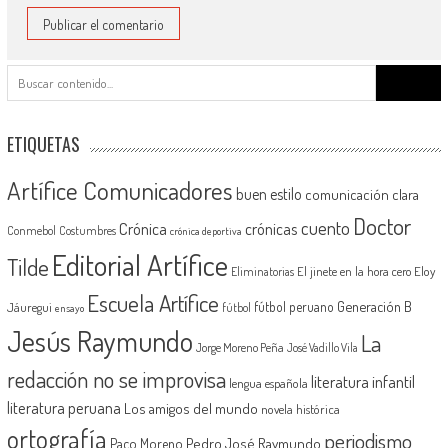
Buscar:
ETIQUETAS
Artífice Comunicadores
buen estilo
comunicación clara
Doctor
cuento
Crónica
crónicas
Conmebol
Costumbres
crónica deportiva
Editorial Artífice
Tilde
El jinete en la hora cero
Eloy
Eliminatorias
Escuela Artífice
Generación B
fútbol peruano
Jáuregui
fútbol
ensayo
Jesús Raymundo
La
Jorge Moreno Peña
José Vadillo Vila
redacción no se improvisa
literatura infantil
lengua española
literatura peruana
Los amigos del mundo
novela histórica
ortografía
periodismo
Pedro José Raymundo
Paco Moreno