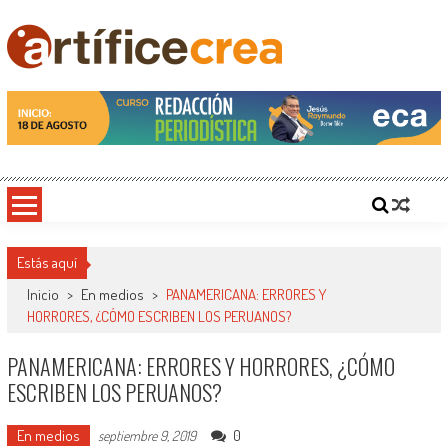
Saltar
al
contenido
Artificecrea
Blog de Artífice Comunicadores, elaboramos contenidos periodísticos y editoriales en
diversos formatos, capacitamos en temas de comunicación y educación.
Estás aquí
Inicio
>
En medios
>
PANAMERICANA: ERRORES Y
HORRORES, ¿CÓMO ESCRIBEN LOS PERUANOS?
PANAMERICANA: ERRORES Y HORRORES, ¿CÓMO
ESCRIBEN LOS PERUANOS?
En medios
0
septiembre 9, 2019