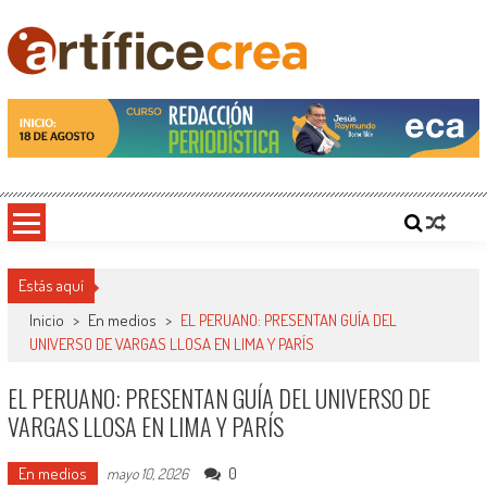
Saltar
al
contenido
Artificecrea
Blog de Artífice Comunicadores, elaboramos contenidos periodísticos y editoriales en
diversos formatos, capacitamos en temas de comunicación y educación.
Estás aquí
Inicio
>
En medios
>
EL PERUANO: PRESENTAN GUÍA DEL
UNIVERSO DE VARGAS LLOSA EN LIMA Y PARÍS
EL PERUANO: PRESENTAN GUÍA DEL UNIVERSO DE
VARGAS LLOSA EN LIMA Y PARÍS
En medios
0
mayo 10, 2026