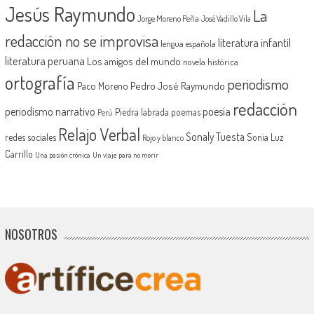
Jesús Raymundo
La
Jorge Moreno Peña
José Vadillo Vila
redacción no se improvisa
literatura infantil
lengua española
literatura peruana
Los amigos del mundo
novela histórica
ortografía
periodismo
Pedro José Raymundo
Paco Moreno
redacción
periodismo narrativo
poesía
Piedra labrada
poemas
Perú
Relajo Verbal
Sonaly Tuesta
redes sociales
Sonia Luz
Rojo y blanco
Carrillo
Una pasión crónica
Un viaje para no morir
NOSOTROS