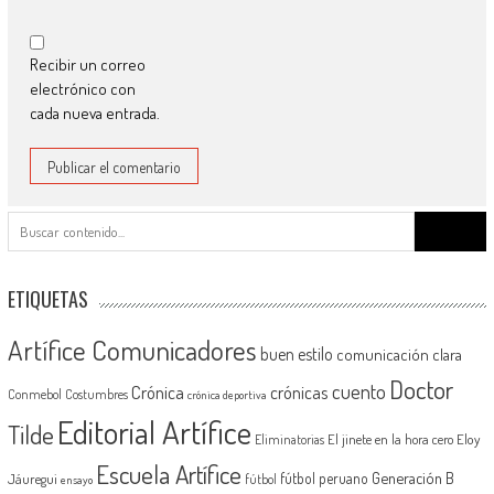
Recibir un correo
electrónico con
cada nueva entrada.
Buscar:
ETIQUETAS
Artífice Comunicadores
buen estilo
comunicación clara
Doctor
cuento
Crónica
crónicas
Conmebol
Costumbres
crónica deportiva
Editorial Artífice
Tilde
El jinete en la hora cero
Eloy
Eliminatorias
Escuela Artífice
Generación B
fútbol peruano
Jáuregui
fútbol
ensayo