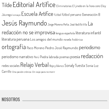
Editorial Artífice
Tilde
El jinete en la hora cero
Eloy
Eliminatorias
Escuela Artífice
Generación B
fútbol peruano
Jáuregui
fútbol
ensayo
Jesús Raymundo
La
Jorge Moreno Peña
José Vadillo Vila
redacción no se improvisa
literatura infantil
lengua española
literatura peruana
Los amigos del mundo
novela histórica
ortografía
periodismo
Pedro José Raymundo
Paco Moreno
redacción
periodismo narrativo
poesía
Piedra labrada
poemas
Perú
Relajo Verbal
Sonaly Tuesta
redes sociales
Sonia Luz
Rojo y blanco
Carrillo
Una pasión crónica
Un viaje para no morir
NOSOTROS