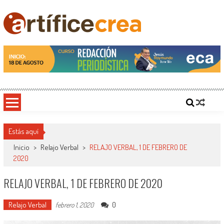
Saltar
al
contenido
Artificecrea
Blog de Artífice Comunicadores, elaboramos contenidos periodísticos y editoriales en
diversos formatos, capacitamos en temas de comunicación y educación.
Estás aquí
Inicio
>
Relajo Verbal
>
RELAJO VERBAL, 1 DE FEBRERO DE
2020
RELAJO VERBAL, 1 DE FEBRERO DE 2020
Relajo Verbal
0
febrero 1, 2020