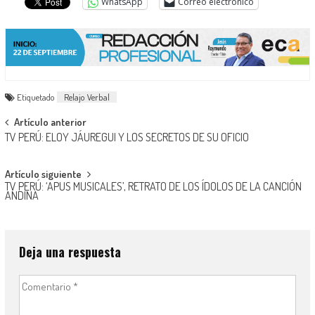
WhatsApp
Correo electrónico
Etiquetado
Relajo Verbal
Navegación
Artículo anterior
TV PERÚ: ELOY JÁUREGUI Y LOS SECRETOS DE SU OFICIO
de
entradas
Artículo siguiente
TV PERÚ: ‘APUS MUSICALES’, RETRATO DE LOS ÍDOLOS DE LA CANCIÓN
ANDINA
Deja una respuesta