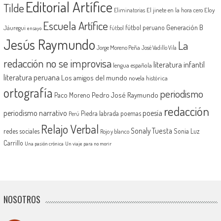
Editorial Artífice
Tilde
El jinete en la hora cero
Eloy
Eliminatorias
Escuela Artífice
Generación B
fútbol peruano
Jáuregui
fútbol
ensayo
Jesús Raymundo
La
Jorge Moreno Peña
José Vadillo Vila
redacción no se improvisa
literatura infantil
lengua española
literatura peruana
Los amigos del mundo
novela histórica
ortografía
periodismo
Pedro José Raymundo
Paco Moreno
redacción
periodismo narrativo
poesía
Piedra labrada
poemas
Perú
Relajo Verbal
Sonaly Tuesta
redes sociales
Sonia Luz
Rojo y blanco
Carrillo
Una pasión crónica
Un viaje para no morir
NOSOTROS