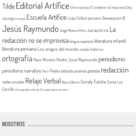
Editorial Artífice
Tilde
El jinete en la hora cero
Eloy
Eliminatorias
Escuela Artífice
Generación B
fútbol peruano
Jáuregui
fútbol
ensayo
Jesús Raymundo
La
Jorge Moreno Peña
José Vadillo Vila
redacción no se improvisa
literatura infantil
lengua española
literatura peruana
Los amigos del mundo
novela histórica
ortografía
periodismo
Pedro José Raymundo
Paco Moreno
redacción
periodismo narrativo
poesía
Piedra labrada
poemas
Perú
Relajo Verbal
Sonaly Tuesta
redes sociales
Sonia Luz
Rojo y blanco
Carrillo
Una pasión crónica
Un viaje para no morir
NOSOTROS