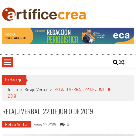
Saltar
al
contenido
Artificecrea
Blog de Artífice Comunicadores, elaboramos contenidos periodísticos y editoriales en
diversos formatos, capacitamos en temas de comunicación y educación.
Estás aquí
Inicio
>
Relajo Verbal
>
RELAJO VERBAL, 22 DE JUNIO DE
2019
RELAJO VERBAL, 22 DE JUNIO DE 2019
Relajo Verbal
0
junio 22, 2019