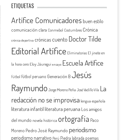
ETIQUETAS
Artífice Comunicadores
buen estilo
Crónica
comunicación clara
Conmebol
Costumbres
Doctor Tilde
cuento
crónicas
crónica deportiva
Editorial Artífice
El jinete en
Eliminatorias
Escuela Artífice
la hora cero
Eloy Jáuregui
ensayo
Jesús
Generación B
fútbol peruano
fútbol
Raymundo
La
Jorge Moreno Peña
José Vadillo Vila
redacción no se improvisa
lengua española
literatura infantil
literatura peruana
Los amigos
ortografía
del mundo
Paco
novela histórica
periodismo
Pedro José Raymundo
Moreno
periodismo narrativo
Piedra labrada
poemas
Perú