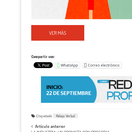
VER MÁS
Compartir con:
WhatsApp
Correo electrónico
Etiquetado
Relajo Verbal
Navegación
Artículo anterior