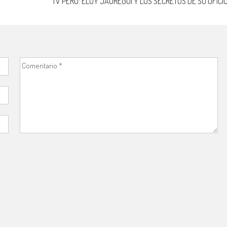
TV PERÚ: ELOY JÁUREGUI Y LOS SECRETOS DE SU OFICI