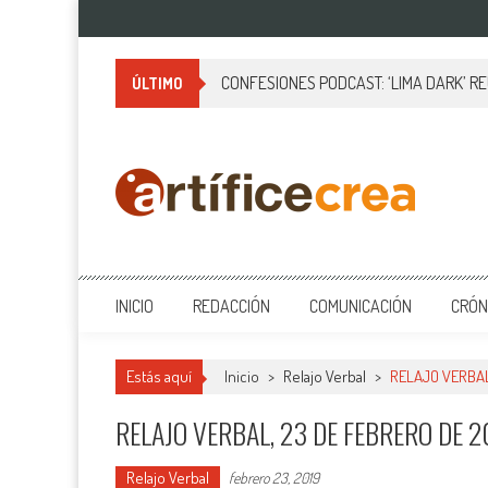
Saltar
al
contenido
CONFESIONES PODCAST: ‘LIMA DARK’ R
ÚLTIMO
Artificecrea
Blog de Artífice Comunicadores, elaboramos contenidos periodísticos
INICIO
REDACCIÓN
COMUNICACIÓN
CRÓN
Estás aquí
Inicio
>
Relajo Verbal
>
RELAJO VERBAL
RELAJO VERBAL, 23 DE FEBRERO DE 2
Relajo Verbal
febrero 23, 2019