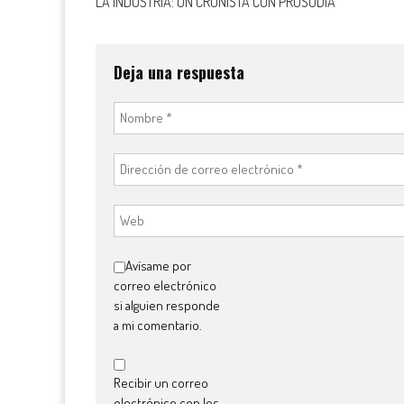
LA INDUSTRIA: UN CRONISTA CON PROSODIA
de
entradas
Deja una respuesta
Avísame por
correo electrónico
si alguien responde
a mi comentario.
Recibir un correo
electrónico con los