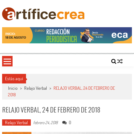
Saltar
al
contenido
Artificecrea
Blog de Artífice Comunicadores, elaboramos contenidos periodísticos y editoriales en
diversos formatos, capacitamos en temas de comunicación y educación.
Estás aquí
Inicio
>
Relajo Verbal
>
RELAJO VERBAL, 24 DE FEBRERO DE
2018
RELAJO VERBAL, 24 DE FEBRERO DE 2018
Relajo Verbal
0
febrero 24, 2018