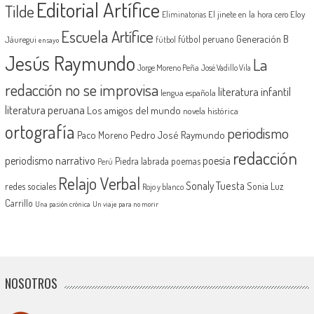
Editorial Artífice
Tilde
El jinete en la hora cero
Eloy
Eliminatorias
Escuela Artífice
Generación B
fútbol peruano
Jáuregui
fútbol
ensayo
Jesús Raymundo
La
Jorge Moreno Peña
José Vadillo Vila
redacción no se improvisa
literatura infantil
lengua española
literatura peruana
Los amigos del mundo
novela histórica
ortografía
periodismo
Pedro José Raymundo
Paco Moreno
redacción
periodismo narrativo
poesía
Piedra labrada
poemas
Perú
Relajo Verbal
Sonaly Tuesta
redes sociales
Sonia Luz
Rojo y blanco
Carrillo
Una pasión crónica
Un viaje para no morir
NOSOTROS