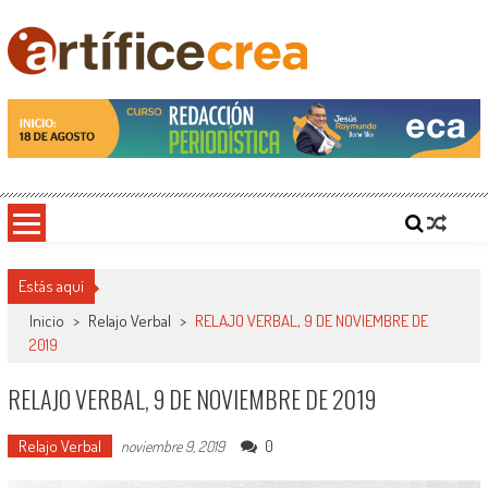
Saltar
al
contenido
Artificecrea
Blog de Artífice Comunicadores, elaboramos contenidos periodísticos y editoriales en
diversos formatos, capacitamos en temas de comunicación y educación.
Estás aquí
Inicio
>
Relajo Verbal
>
RELAJO VERBAL, 9 DE NOVIEMBRE DE
2019
RELAJO VERBAL, 9 DE NOVIEMBRE DE 2019
Relajo Verbal
0
noviembre 9, 2019