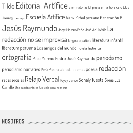
Editorial Artífice
Tilde
El jinete en la hora cero
Eloy
Eliminatorias
Escuela Artífice
Generación B
fútbol peruano
Jáuregui
fútbol
ensayo
Jesús Raymundo
La
Jorge Moreno Peña
José Vadillo Vila
redacción no se improvisa
literatura infantil
lengua española
literatura peruana
Los amigos del mundo
novela histórica
ortografía
periodismo
Pedro José Raymundo
Paco Moreno
redacción
periodismo narrativo
poesía
Piedra labrada
poemas
Perú
Relajo Verbal
Sonaly Tuesta
redes sociales
Sonia Luz
Rojo y blanco
Carrillo
Una pasión crónica
Un viaje para no morir
NOSOTROS