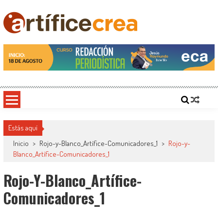
Saltar
al
contenido
Artificecrea
Blog de Artífice Comunicadores, elaboramos contenidos periodísticos y editoriales en
diversos formatos, capacitamos en temas de comunicación y educación.
Estás aquí
Inicio
>
Rojo-y-Blanco_Artífice-Comunicadores_1
>
Rojo-y-
Blanco_Artífice-Comunicadores_1
Rojo-Y-Blanco_Artífice-
Comunicadores_1