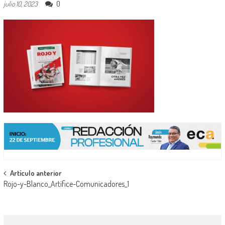
0
julio 10, 2023
Navegación
Artículo anterior
Rojo-y-Blanco_Artífice-Comunicadores_1
de
entradas