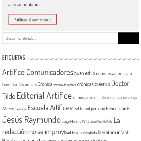
a mi comentario.
Buscar:
ETIQUETAS
Artífice Comunicadores
buen estilo
comunicación clara
Doctor
cuento
Crónica
crónicas
Conmebol
Costumbres
crónica deportiva
Editorial Artífice
Tilde
El jinete en la hora cero
Eloy
Eliminatorias
Escuela Artífice
Generación B
fútbol peruano
Jáuregui
fútbol
ensayo
Jesús Raymundo
La
Jorge Moreno Peña
José Vadillo Vila
redacción no se improvisa
literatura infantil
lengua española
literatura peruana
Los amigos del mundo
novela histórica