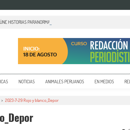
EÚNE HISTORIAS PARANORMALES DE PALACIO DE GOBIERNO
 y editoriales en diversos formatos, capacitamos en temas de comunicación y educación.
ICAS
NOTICIAS
ANIMALES PERUANOS
EN MEDIOS
RE
>
2023-7-29 Rojo y blanco_Depor
co_Depor