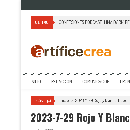
Saltar
al
contenido
CONFESIONES PODCAST: ‘LIMA DARK’ R
ÚLTIMO
Artificecrea
Blog de Artífice Comunicadores, elaboramos contenidos periodísticos
INICIO
REDACCIÓN
COMUNICACIÓN
CRÓN
Estás aquí
Inicio
>
2023-7-29 Rojo y blanco_Depor
2023-7-29 Rojo Y Blan