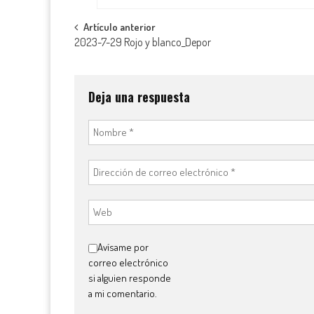
Navegación
Artículo anterior
2023-7-29 Rojo y blanco_Depor
de
entradas
Deja una respuesta
Avísame por
correo electrónico
si alguien responde
a mi comentario.