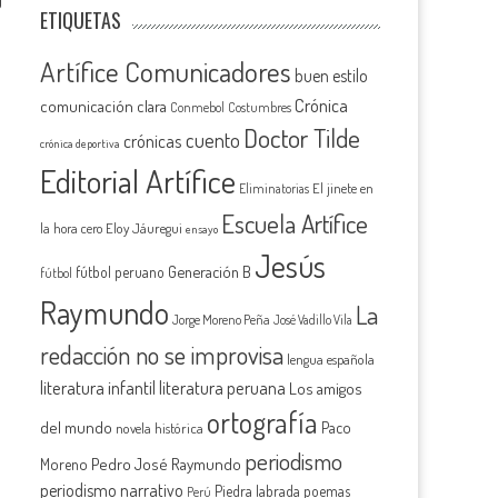
0
ETIQUETAS
Artífice Comunicadores
buen estilo
Crónica
comunicación clara
Conmebol
Costumbres
Doctor Tilde
cuento
crónicas
crónica deportiva
Editorial Artífice
El jinete en
Eliminatorias
Escuela Artífice
la hora cero
Eloy Jáuregui
ensayo
Jesús
Generación B
fútbol peruano
fútbol
Raymundo
La
Jorge Moreno Peña
José Vadillo Vila
redacción no se improvisa
lengua española
literatura infantil
literatura peruana
Los amigos
ortografía
del mundo
Paco
novela histórica
periodismo
Pedro José Raymundo
Moreno
periodismo narrativo
Piedra labrada
poemas
Perú