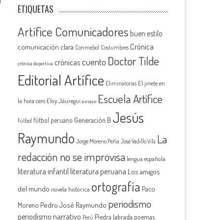
0
ETIQUETAS
Artífice Comunicadores
buen estilo
Crónica
comunicación clara
Conmebol
Costumbres
Doctor Tilde
cuento
crónicas
crónica deportiva
Editorial Artífice
El jinete en
Eliminatorias
Escuela Artífice
la hora cero
Eloy Jáuregui
ensayo
Jesús
Generación B
fútbol peruano
fútbol
Raymundo
La
Jorge Moreno Peña
José Vadillo Vila
redacción no se improvisa
lengua española
literatura infantil
literatura peruana
Los amigos
ortografía
del mundo
Paco
novela histórica
periodismo
Pedro José Raymundo
Moreno
periodismo narrativo
Piedra labrada
poemas
Perú