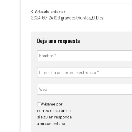
Navegación
Artículo anterior
2024-07-24 100 grandes triunfos_El Diez
de
entradas
Deja una respuesta
Avísame por
correo electrónico
si alguien responde
a mi comentario.