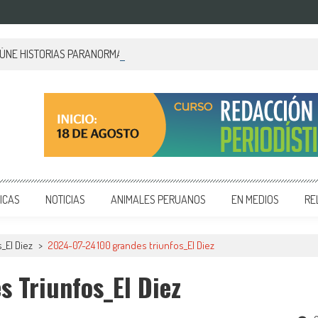
EÚNE HISTORIAS PARANORMALES DE PALACIO DE GOBIERNO
 y editoriales en diversos formatos, capacitamos en temas de comunicación y educación.
ICAS
NOTICIAS
ANIMALES PERUANOS
EN MEDIOS
RE
_El Diez
>
2024-07-24 100 grandes triunfos_El Diez
 Triunfos_El Diez