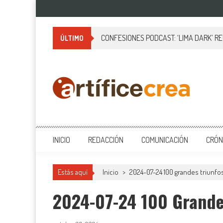
Saltar
al
contenido
CONFESIONES PODCAST: ‘LIMA DARK’ R
ÚLTIMO
Artificecrea
Blog de Artífice Comunicadores, elaboramos contenidos periodísticos
INICIO
REDACCIÓN
COMUNICACIÓN
CRÓN
Estás aquí
Inicio
>
2024-07-24 100 grandes triunfos
2024-07-24 100 Grandes