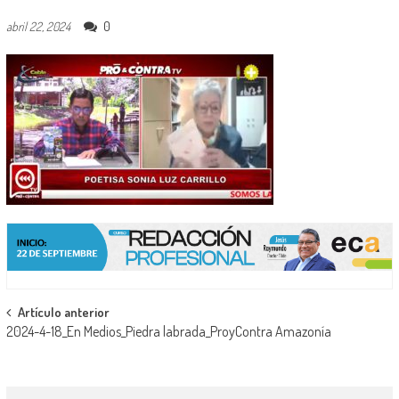
0
abril 22, 2024
Navegación
Artículo anterior
2024-4-18_En Medios_Piedra labrada_ProyContra Amazonía
de
entradas