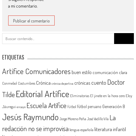
a mi comentario.
Buscar:
ETIQUETAS
Artífice Comunicadores
buen estilo
comunicación clara
Doctor
cuento
Crónica
crónicas
Conmebol
Costumbres
crónica deportiva
Editorial Artífice
Tilde
El jinete en la hora cero
Eloy
Eliminatorias
Escuela Artífice
Generación B
fútbol peruano
Jáuregui
fútbol
ensayo
Jesús Raymundo
La
Jorge Moreno Peña
José Vadillo Vila
redacción no se improvisa
literatura infantil
lengua española