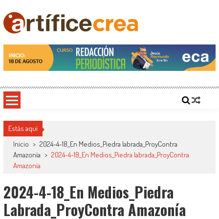
Saltar
al
contenido
Artificecrea
Blog de Artífice Comunicadores, elaboramos contenidos periodísticos y editoriales en
diversos formatos, capacitamos en temas de comunicación y educación.
Estás aquí
Inicio
>
2024-4-18_En Medios_Piedra labrada_ProyContra
Amazonía
>
2024-4-18_En Medios_Piedra labrada_ProyContra
Amazonía
2024-4-18_En Medios_Piedra
Labrada_ProyContra Amazonía