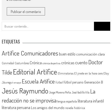
Buscar:
ETIQUETAS
Artífice Comunicadores
buen estilo
comunicación clara
Doctor
cuento
Crónica
crónicas
Conmebol
Costumbres
crónica deportiva
Editorial Artífice
Tilde
El jinete en la hora cero
Eloy
Eliminatorias
Escuela Artífice
Generación B
fútbol peruano
Jáuregui
fútbol
ensayo
Jesús Raymundo
La
Jorge Moreno Peña
José Vadillo Vila
redacción no se improvisa
literatura infantil
lengua española
literatura peruana
Los amigos del mundo
novela histórica