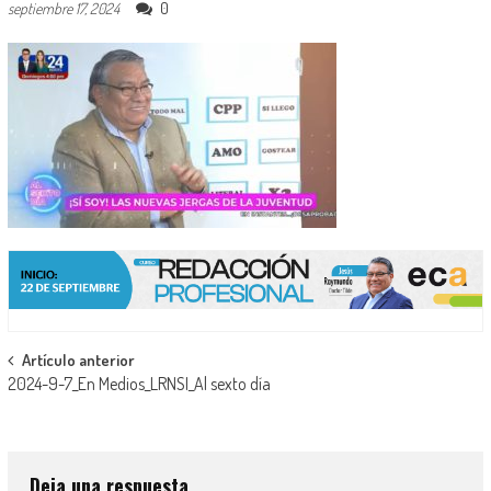
0
septiembre 17, 2024
Navegación
Artículo anterior
2024-9-7_En Medios_LRNSI_Al sexto día
de
entradas
Deja una respuesta