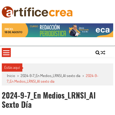
Saltar
al
contenido
Artificecrea
Blog de Artífice Comunicadores, elaboramos contenidos periodísticos y editoriales en
diversos formatos, capacitamos en temas de comunicación y educación.
Estás aquí
Inicio
>
2024-9-7_En Medios_LRNSI_Al sexto día
>
2024-9-
7_En Medios_LRNSI_Al sexto día
2024-9-7_En Medios_LRNSI_Al
Sexto Día