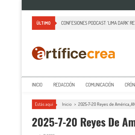
Saltar
al
contenido
CONFESIONES PODCAST: ‘LIMA DARK’ R
ÚLTIMO
Artificecrea
Blog de Artífice Comunicadores, elaboramos contenidos periodísticos
INICIO
REDACCIÓN
COMUNICACIÓN
CRÓN
Estás aquí
Inicio
>
2025-7-20 Reyes de América_AN
2025-7-20 Reyes De Am