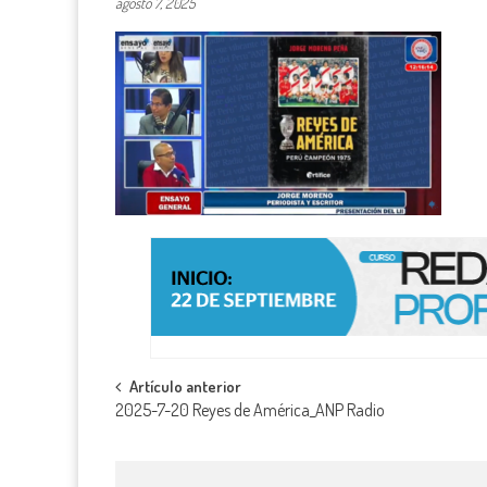
agosto 7, 2025
Navegación
Artículo anterior
2025-7-20 Reyes de América_ANP Radio
de
entradas