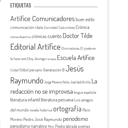
0
ETIQUETAS
Artífice Comunicadores
buen estilo
Crónica
comunicación clara
Conmebol
Costumbres
Doctor Tilde
cuento
crónicas
crónica deportiva
Editorial Artífice
El jinete en
Eliminatorias
Escuela Artífice
la hora cero
Eloy Jáuregui
ensayo
Jesús
Generación B
fútbol peruano
fútbol
Raymundo
La
Jorge Moreno Peña
José Vadillo Vila
redacción no se improvisa
lengua española
literatura infantil
literatura peruana
Los amigos
ortografía
del mundo
Paco
novela histórica
periodismo
Pedro José Raymundo
Moreno
periodismo narrativo
Piedra labrada
poemas
Perú