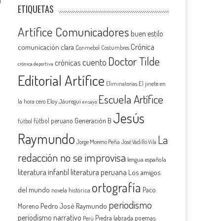
0
ETIQUETAS
Artífice Comunicadores
buen estilo
Crónica
comunicación clara
Conmebol
Costumbres
Doctor Tilde
cuento
crónicas
crónica deportiva
Editorial Artífice
El jinete en
Eliminatorias
Escuela Artífice
la hora cero
Eloy Jáuregui
ensayo
Jesús
Generación B
fútbol peruano
fútbol
Raymundo
La
Jorge Moreno Peña
José Vadillo Vila
redacción no se improvisa
lengua española
literatura infantil
literatura peruana
Los amigos
ortografía
del mundo
Paco
novela histórica
periodismo
Pedro José Raymundo
Moreno
periodismo narrativo
Piedra labrada
poemas
Perú