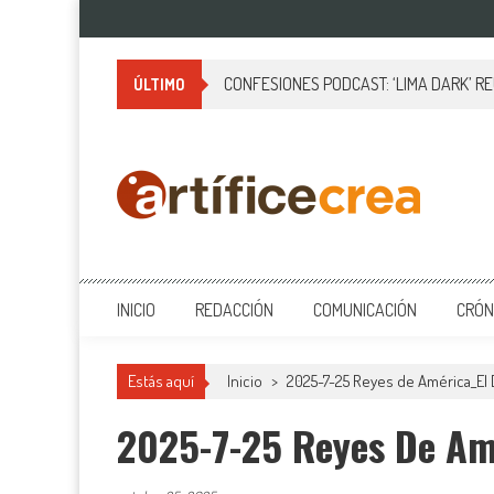
Saltar
al
contenido
CONFESIONES PODCAST: ‘LIMA DARK’ R
ÚLTIMO
Artificecrea
Blog de Artífice Comunicadores, elaboramos contenidos periodísticos
INICIO
REDACCIÓN
COMUNICACIÓN
CRÓN
Estás aquí
Inicio
>
2025-7-25 Reyes de América_El 
2025-7-25 Reyes De Amé