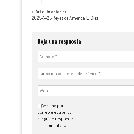
Navegación
Artículo anterior
2025-7-25 Reyes de América_El Diez
de
entradas
Deja una respuesta
Avísame por
correo electrónico
si alguien responde
a mi comentario.