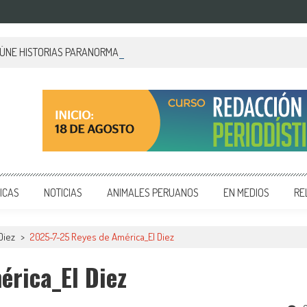
EÚNE HISTORIAS PARANORMALES DE PALACIO DE GOBIERNO
 y editoriales en diversos formatos, capacitamos en temas de comunicación y educación.
ICAS
NOTICIAS
ANIMALES PERUANOS
EN MEDIOS
RE
Diez
>
2025-7-25 Reyes de América_El Diez
rica_El Diez