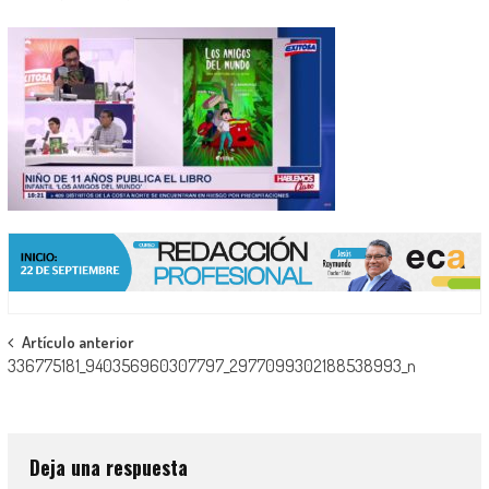
Navegación
Artículo anterior
336775181_940356960307797_2977099302188538993_n
de
entradas
Deja una respuesta