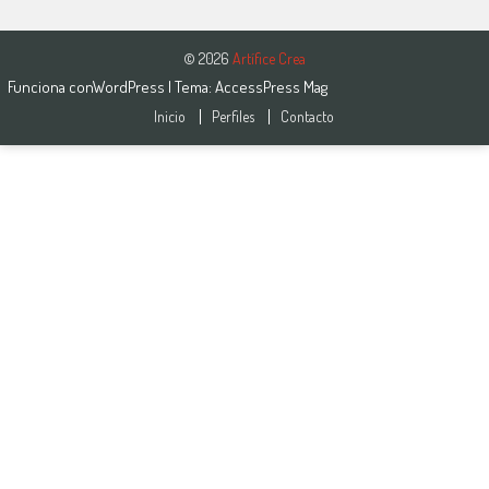
© 2026
Artífice Crea
Funciona con
WordPress
| Tema:
AccessPress Mag
Inicio
Perfiles
Contacto