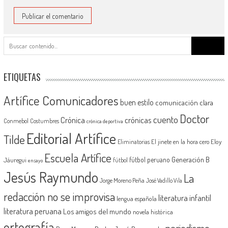
Buscar:
ETIQUETAS
Artífice Comunicadores
buen estilo
comunicación clara
Doctor
cuento
Crónica
crónicas
Conmebol
Costumbres
crónica deportiva
Editorial Artífice
Tilde
El jinete en la hora cero
Eloy
Eliminatorias
Escuela Artífice
Generación B
fútbol peruano
Jáuregui
fútbol
ensayo
Jesús Raymundo
La
Jorge Moreno Peña
José Vadillo Vila
redacción no se improvisa
literatura infantil
lengua española
literatura peruana
Los amigos del mundo
novela histórica
ortografía
periodismo