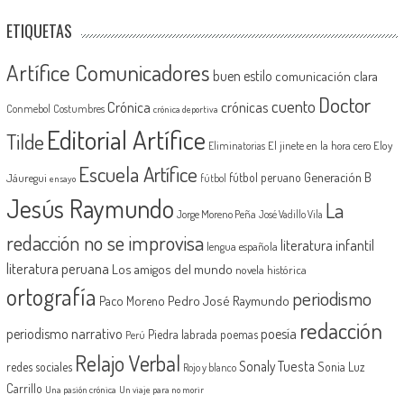
ETIQUETAS
Artífice Comunicadores
buen estilo
comunicación clara
Doctor
cuento
Crónica
crónicas
Conmebol
Costumbres
crónica deportiva
Editorial Artífice
Tilde
El jinete en la hora cero
Eloy
Eliminatorias
Escuela Artífice
Generación B
fútbol peruano
Jáuregui
fútbol
ensayo
Jesús Raymundo
La
Jorge Moreno Peña
José Vadillo Vila
redacción no se improvisa
literatura infantil
lengua española
literatura peruana
Los amigos del mundo
novela histórica
ortografía
periodismo
Pedro José Raymundo
Paco Moreno
redacción
periodismo narrativo
poesía
Piedra labrada
poemas
Perú
Relajo Verbal
Sonaly Tuesta
redes sociales
Sonia Luz
Rojo y blanco
Carrillo
Una pasión crónica
Un viaje para no morir