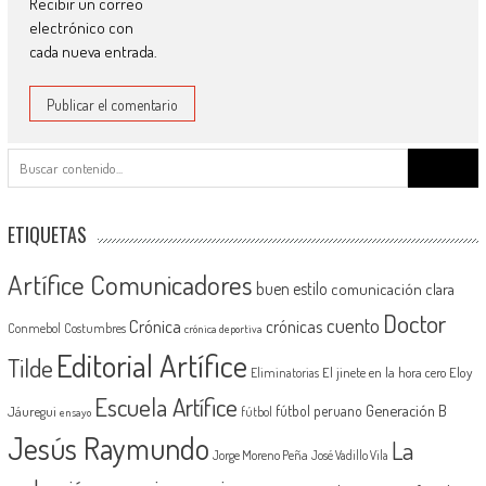
Recibir un correo
electrónico con
cada nueva entrada.
Buscar:
ETIQUETAS
Artífice Comunicadores
buen estilo
comunicación clara
Doctor
cuento
Crónica
crónicas
Conmebol
Costumbres
crónica deportiva
Editorial Artífice
Tilde
El jinete en la hora cero
Eloy
Eliminatorias
Escuela Artífice
Generación B
fútbol peruano
Jáuregui
fútbol
ensayo
Jesús Raymundo
La
Jorge Moreno Peña
José Vadillo Vila