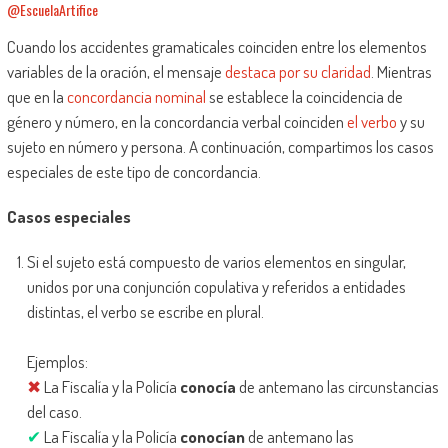
@EscuelaArtifice
Cuando los accidentes gramaticales coinciden entre los elementos
variables de la oración, el mensaje
destaca por su claridad
. Mientras
que en la
concordancia nominal
se establece la coincidencia de
género y número, en la concordancia verbal coinciden
el verbo
y su
sujeto en número y persona. A continuación, compartimos los casos
especiales de este tipo de concordancia.
Casos especiales
Si el sujeto está compuesto de varios elementos en singular,
unidos por una conjunción copulativa y referidos a entidades
distintas, el verbo se escribe en plural.
Ejemplos:
✖
La Fiscalía y la Policía
conocía
de antemano las circunstancias
del caso.
✔
La Fiscalía y la Policía
conocían
de antemano las