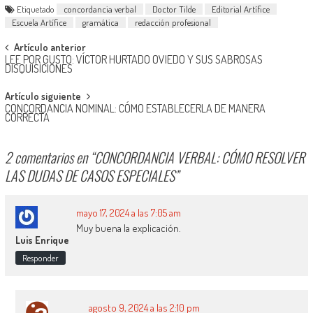
Etiquetado
concordancia verbal
Doctor Tilde
Editorial Artífice
Escuela Artífice
gramática
redacción profesional
Navegación
Artículo anterior
LEE POR GUSTO: VÍCTOR HURTADO OVIEDO Y SUS SABROSAS
de
DISQUISICIONES
entradas
Artículo siguiente
CONCORDANCIA NOMINAL: CÓMO ESTABLECERLA DE MANERA
CORRECTA
2 comentarios en “
CONCORDANCIA VERBAL: CÓMO RESOLVER
LAS DUDAS DE CASOS ESPECIALES
”
mayo 17, 2024 a las 7:05 am
Muy buena la explicación.
Luis Enrique
Responder
agosto 9, 2024 a las 2:10 pm