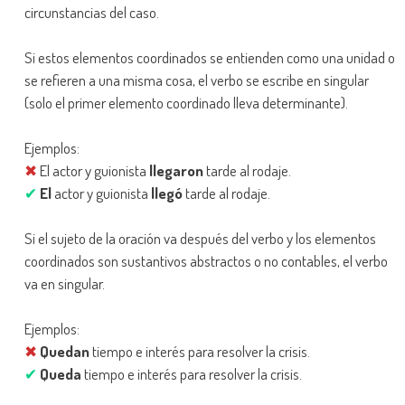
circunstancias del caso.
Si estos elementos coordinados se entienden como una unidad o
se refieren a una misma cosa, el verbo se escribe en singular
(solo el primer elemento coordinado lleva determinante).
Ejemplos:
✖
El actor y guionista
llegaron
tarde al rodaje.
✔
El
actor y guionista
llegó
tarde al rodaje.
Si el sujeto de la oración va después del verbo y los elementos
coordinados son sustantivos abstractos o no contables, el verbo
va en singular.
Ejemplos:
✖
Quedan
tiempo e interés para resolver la crisis.
✔
Queda
tiempo e interés para resolver la crisis.