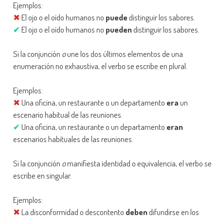
Ejemplos:
✖
El ojo o el oído humanos no
puede
distinguir los sabores.
✔
El ojo o el oído humanos no
pueden
distinguir los sabores.
Si la conjunción
o
une los dos últimos elementos de una
enumeración no exhaustiva, el verbo se escribe en plural.
Ejemplos:
✖
Una oficina, un restaurante o un departamento
era
un
escenario habitual de las reuniones.
✔
Una oficina, un restaurante o un departamento
eran
escenarios habituales de las reuniones.
Si la conjunción
o
manifiesta identidad o equivalencia, el verbo se
escribe en singular.
Ejemplos:
✖
La disconformidad o descontento
deben
difundirse en los