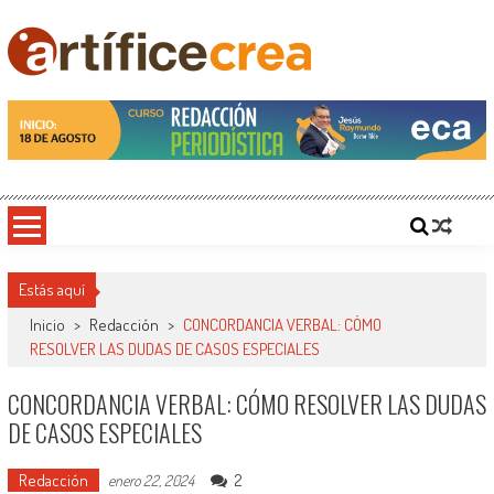
Saltar
al
contenido
Artificecrea
Blog de Artífice Comunicadores, elaboramos contenidos periodísticos y editoriales en
diversos formatos, capacitamos en temas de comunicación y educación.
Estás aquí
Inicio
>
Redacción
>
CONCORDANCIA VERBAL: CÓMO
RESOLVER LAS DUDAS DE CASOS ESPECIALES
CONCORDANCIA VERBAL: CÓMO RESOLVER LAS DUDAS
DE CASOS ESPECIALES
Redacción
2
enero 22, 2024