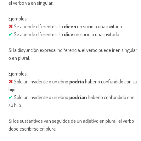
el verbo va en singular.
Ejemplos:
✖
Se atiende diferente si lo
dicen
un socio o una invitada.
✔
Se atiende diferente si lo
dice
un socio o una invitada.
Si la disyunción expresa indiferencia, el verbo puede ir en singular
o en plural.
Ejemplos:
✖
Solo un invidente o un ebrio
podría
haberlo confundido con su
hijo.
✔
Solo un invidente o un ebrio
podrían
haberlo confundido con
su hijo.
Si los sustantivos van seguidos de un adjetivo en plural, el verbo
debe escribirse en plural.