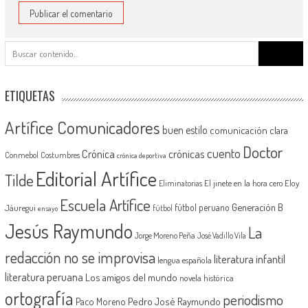
Buscar:
ETIQUETAS
Artífice Comunicadores
buen estilo
comunicación clara
Doctor
cuento
Crónica
crónicas
Conmebol
Costumbres
crónica deportiva
Editorial Artífice
Tilde
El jinete en la hora cero
Eloy
Eliminatorias
Escuela Artífice
Generación B
fútbol peruano
Jáuregui
fútbol
ensayo
Jesús Raymundo
La
Jorge Moreno Peña
José Vadillo Vila
redacción no se improvisa
literatura infantil
lengua española
literatura peruana
Los amigos del mundo
novela histórica
ortografía
periodismo
Pedro José Raymundo
Paco Moreno