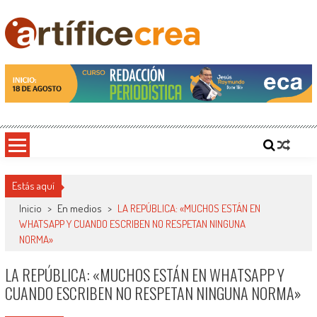
Saltar
al
contenido
Artificecrea
Blog de Artífice Comunicadores, elaboramos contenidos periodísticos y editoriales en
diversos formatos, capacitamos en temas de comunicación y educación.
Estás aquí
Inicio
>
En medios
>
LA REPÚBLICA: «MUCHOS ESTÁN EN
WHATSAPP Y CUANDO ESCRIBEN NO RESPETAN NINGUNA
NORMA»
LA REPÚBLICA: «MUCHOS ESTÁN EN WHATSAPP Y
CUANDO ESCRIBEN NO RESPETAN NINGUNA NORMA»