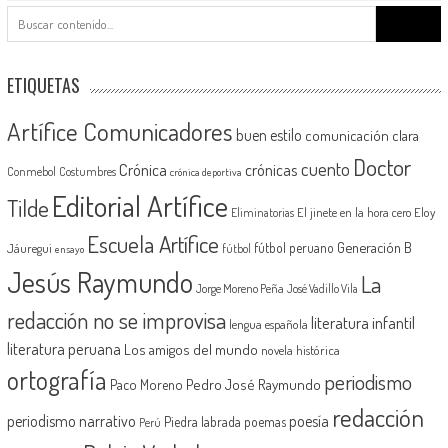
Buscar:
ETIQUETAS
Artífice Comunicadores
buen estilo
comunicación clara
Doctor
cuento
Crónica
crónicas
Conmebol
Costumbres
crónica deportiva
Editorial Artífice
Tilde
El jinete en la hora cero
Eloy
Eliminatorias
Escuela Artífice
Generación B
fútbol peruano
Jáuregui
fútbol
ensayo
Jesús Raymundo
La
Jorge Moreno Peña
José Vadillo Vila
redacción no se improvisa
literatura infantil
lengua española
literatura peruana
Los amigos del mundo
novela histórica
ortografía
periodismo
Pedro José Raymundo
Paco Moreno
redacción
periodismo narrativo
poesía
Piedra labrada
poemas
Perú