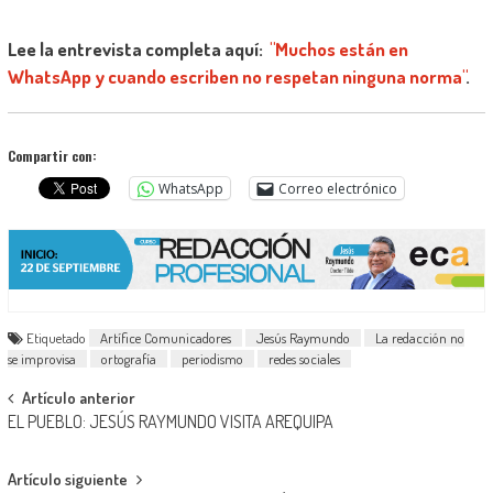
Lee la entrevista completa aquí:
"Muchos están en
WhatsApp y cuando escriben no respetan ninguna norma"
.
Compartir con:
WhatsApp
Correo electrónico
Etiquetado
Artífice Comunicadores
Jesús Raymundo
La redacción no
se improvisa
ortografía
periodismo
redes sociales
Navegación
Artículo anterior
EL PUEBLO: JESÚS RAYMUNDO VISITA AREQUIPA
de
entradas
Artículo siguiente