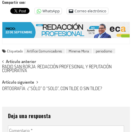
Compartir con:
WhatsApp
Correo electrónico
Etiquetado
Artífice Comunicadores
Minerva Mora
periodismo
Navegación
Artículo anterior
RADIO SAN BORJA: REDACCIÓN PROFESIONAL Y REPUTACIÓN
de
CORPORATIVA
entradas
Artículo siguiente
ORTOGRAFÍA: ¿“SÓLO” O “SOLO”, CON TILDE O SIN TILDE?
Deja una respuesta