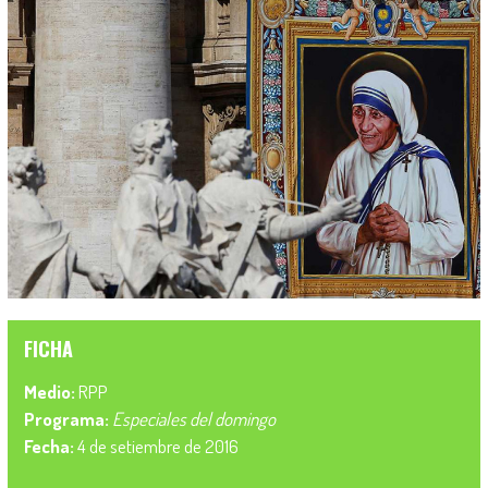
FICHA
Medio:
RPP
Programa:
Especiales del domingo
Fecha:
4 de setiembre de 2016