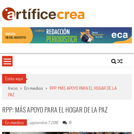
Saltar
al
contenido
Artificecrea
Blog de Artífice Comunicadores, elaboramos contenidos periodísticos y editoriales en
diversos formatos, capacitamos en temas de comunicación y educación.
Estás aquí
Inicio
>
En medios
>
RPP: MÁS APOYO PARA EL HOGAR DE LA
PAZ
RPP: MÁS APOYO PARA EL HOGAR DE LA PAZ
En medios
0
septiembre 7, 2016