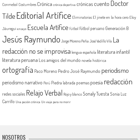
Doctor
cuento
Crónica
crónicas
Conmebol
Costumbres
crónica deportiva
Editorial Artífice
Tilde
El jinete en la hora cero
Eloy
Eliminatorias
Escuela Artífice
Generación B
fútbol peruano
Jáuregui
fútbol
ensayo
Jesús Raymundo
La
Jorge Moreno Peña
José Vadillo Vila
redacción no se improvisa
literatura infantil
lengua española
literatura peruana
Los amigos del mundo
novela histórica
ortografía
periodismo
Pedro José Raymundo
Paco Moreno
redacción
periodismo narrativo
poesía
Piedra labrada
poemas
Perú
Relajo Verbal
Sonaly Tuesta
redes sociales
Sonia Luz
Rojo y blanco
Carrillo
Una pasión crónica
Un viaje para no morir
NOSOTROS