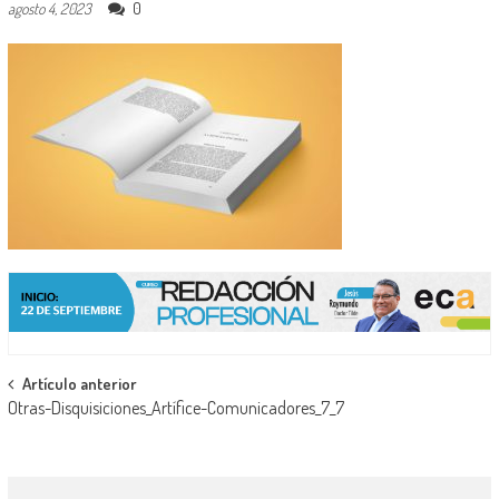
0
agosto 4, 2023
Navegación
Artículo anterior
Otras-Disquisiciones_Artífice-Comunicadores_7_7
de
entradas