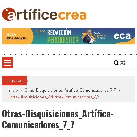
Saltar
al
contenido
Artificecrea
Blog de Artífice Comunicadores, elaboramos contenidos periodísticos y editoriales en
diversos formatos, capacitamos en temas de comunicación y educación.
Estás aquí
Inicio
>
Otras-Disquisiciones_Artífice-Comunicadores_7_7
>
Otras-Disquisiciones_Artífice-Comunicadores_7_7
Otras-Disquisiciones_Artífice-
Comunicadores_7_7