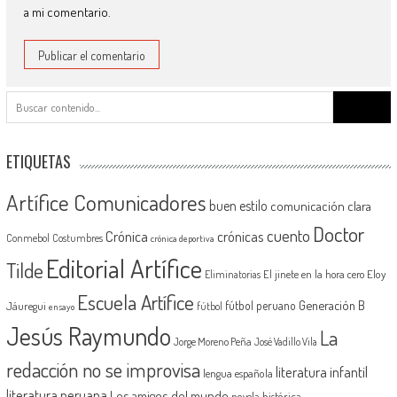
a mi comentario.
Buscar:
ETIQUETAS
Artífice Comunicadores
buen estilo
comunicación clara
Doctor
cuento
Crónica
crónicas
Conmebol
Costumbres
crónica deportiva
Editorial Artífice
Tilde
El jinete en la hora cero
Eloy
Eliminatorias
Escuela Artífice
Generación B
fútbol peruano
Jáuregui
fútbol
ensayo
Jesús Raymundo
La
Jorge Moreno Peña
José Vadillo Vila
redacción no se improvisa
literatura infantil
lengua española
literatura peruana
Los amigos del mundo
novela histórica