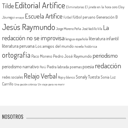
Editorial Artífice
Tilde
El jinete en la hora cero
Eloy
Eliminatorias
Escuela Artífice
Generación B
fútbol peruano
Jáuregui
fútbol
ensayo
Jesús Raymundo
La
Jorge Moreno Peña
José Vadillo Vila
redacción no se improvisa
literatura infantil
lengua española
literatura peruana
Los amigos del mundo
novela histórica
ortografía
periodismo
Pedro José Raymundo
Paco Moreno
redacción
periodismo narrativo
poesía
Piedra labrada
poemas
Perú
Relajo Verbal
Sonaly Tuesta
redes sociales
Sonia Luz
Rojo y blanco
Carrillo
Una pasión crónica
Un viaje para no morir
NOSOTROS