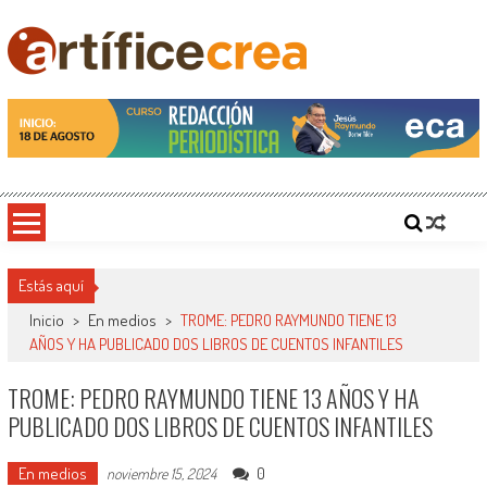
Saltar
al
contenido
Artificecrea
Blog de Artífice Comunicadores, elaboramos contenidos periodísticos y editoriales en
diversos formatos, capacitamos en temas de comunicación y educación.
Estás aquí
Inicio
>
En medios
>
TROME: PEDRO RAYMUNDO TIENE 13
AÑOS Y HA PUBLICADO DOS LIBROS DE CUENTOS INFANTILES
TROME: PEDRO RAYMUNDO TIENE 13 AÑOS Y HA
PUBLICADO DOS LIBROS DE CUENTOS INFANTILES
En medios
0
noviembre 15, 2024