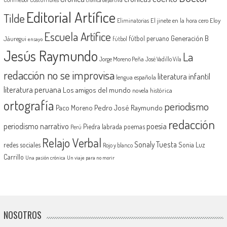
crónica deportiva
Editorial Artífice
Tilde
El jinete en la hora cero
Eloy
Eliminatorias
Escuela Artífice
Generación B
fútbol peruano
Jáuregui
fútbol
ensayo
Jesús Raymundo
La
Jorge Moreno Peña
José Vadillo Vila
redacción no se improvisa
literatura infantil
lengua española
literatura peruana
Los amigos del mundo
novela histórica
ortografía
periodismo
Pedro José Raymundo
Paco Moreno
redacción
periodismo narrativo
poesía
Piedra labrada
poemas
Perú
Relajo Verbal
Sonaly Tuesta
redes sociales
Sonia Luz
Rojo y blanco
Carrillo
Una pasión crónica
Un viaje para no morir
NOSOTROS