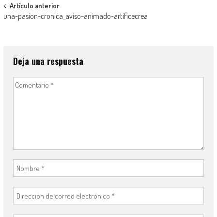
Navegación
Artículo anterior
una-pasion-cronica_aviso-animado-artificecrea
de
entradas
Deja una respuesta