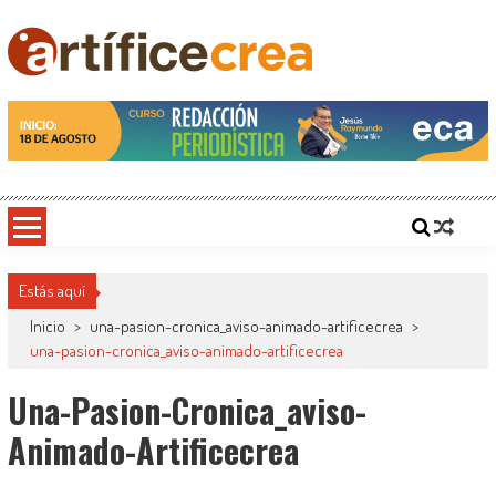
Saltar
al
contenido
Artificecrea
Blog de Artífice Comunicadores, elaboramos contenidos periodísticos y editoriales en
diversos formatos, capacitamos en temas de comunicación y educación.
Estás aquí
Inicio
>
una-pasion-cronica_aviso-animado-artificecrea
>
una-pasion-cronica_aviso-animado-artificecrea
Una-Pasion-Cronica_aviso-
Animado-Artificecrea