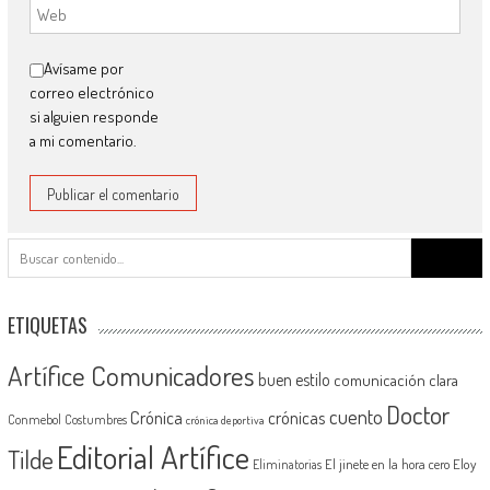
Avísame por
correo electrónico
si alguien responde
a mi comentario.
Buscar:
ETIQUETAS
Artífice Comunicadores
buen estilo
comunicación clara
Doctor
cuento
Crónica
crónicas
Conmebol
Costumbres
crónica deportiva
Editorial Artífice
Tilde
El jinete en la hora cero
Eloy
Eliminatorias