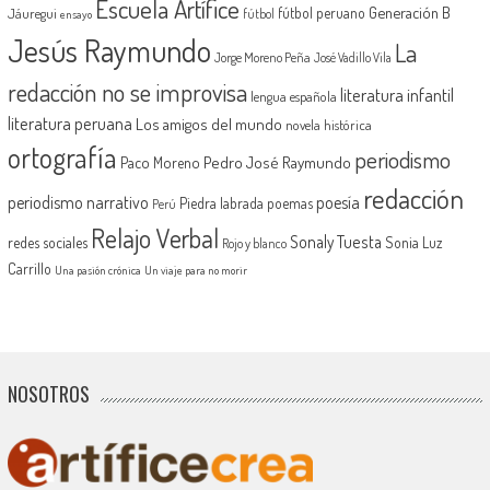
Escuela Artífice
Generación B
fútbol peruano
Jáuregui
fútbol
ensayo
Jesús Raymundo
La
Jorge Moreno Peña
José Vadillo Vila
redacción no se improvisa
literatura infantil
lengua española
literatura peruana
Los amigos del mundo
novela histórica
ortografía
periodismo
Pedro José Raymundo
Paco Moreno
redacción
periodismo narrativo
poesía
Piedra labrada
poemas
Perú
Relajo Verbal
Sonaly Tuesta
redes sociales
Sonia Luz
Rojo y blanco
Carrillo
Una pasión crónica
Un viaje para no morir
NOSOTROS