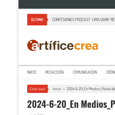
Saltar
al
contenido
CONFESIONES PODCAST: ‘LIMA DARK’ R
ÚLTIMO
Artificecrea
Blog de Artífice Comunicadores, elaboramos contenidos periodísticos
INICIO
REDACCIÓN
COMUNICACIÓN
CRÓN
Estás aquí
Inicio
>
2024-6-20_En Medios_Piedra lab
2024-6-20_En Medios_P