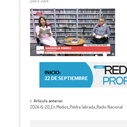
julio 5, 2024
Navegación
Artículo anterior
2024-6-20_En Medios_Piedra labrada_Radio Nacional
de
entradas