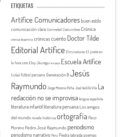
0
ETIQUETAS
Artífice Comunicadores
buen estilo
Crónica
comunicación clara
Conmebol
Costumbres
Doctor Tilde
cuento
crónicas
crónica deportiva
Editorial Artífice
El jinete en
Eliminatorias
Escuela Artífice
la hora cero
Eloy Jáuregui
ensayo
Jesús
Generación B
fútbol peruano
fútbol
Raymundo
La
Jorge Moreno Peña
José Vadillo Vila
redacción no se improvisa
lengua española
literatura infantil
literatura peruana
Los amigos
ortografía
del mundo
Paco
novela histórica
periodismo
Pedro José Raymundo
Moreno
periodismo narrativo
Piedra labrada
poemas
Perú