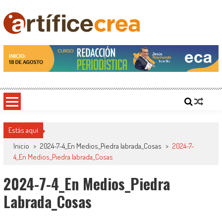
Saltar
al
contenido
Artificecrea
Blog de Artífice Comunicadores, elaboramos contenidos periodísticos y editoriales en
diversos formatos, capacitamos en temas de comunicación y educación.
Estás aquí
Inicio
>
2024-7-4_En Medios_Piedra labrada_Cosas
>
2024-7-
4_En Medios_Piedra labrada_Cosas
2024-7-4_En Medios_Piedra
Labrada_Cosas