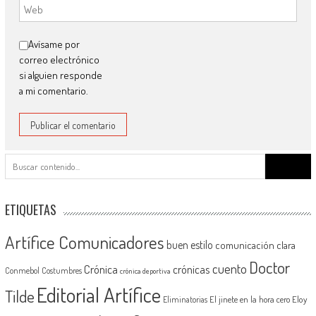
Avísame por
correo electrónico
si alguien responde
a mi comentario.
Buscar:
ETIQUETAS
Artífice Comunicadores
buen estilo
comunicación clara
Doctor
cuento
Crónica
crónicas
Conmebol
Costumbres
crónica deportiva
Editorial Artífice
Tilde
El jinete en la hora cero
Eloy
Eliminatorias