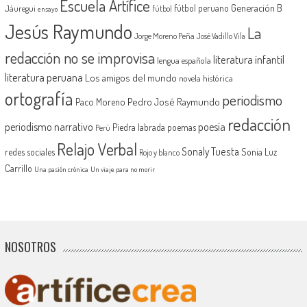
Escuela Artífice
Generación B
fútbol peruano
Jáuregui
fútbol
ensayo
Jesús Raymundo
La
Jorge Moreno Peña
José Vadillo Vila
redacción no se improvisa
literatura infantil
lengua española
literatura peruana
Los amigos del mundo
novela histórica
ortografía
periodismo
Pedro José Raymundo
Paco Moreno
redacción
periodismo narrativo
poesía
Piedra labrada
poemas
Perú
Relajo Verbal
Sonaly Tuesta
redes sociales
Sonia Luz
Rojo y blanco
Carrillo
Una pasión crónica
Un viaje para no morir
NOSOTROS