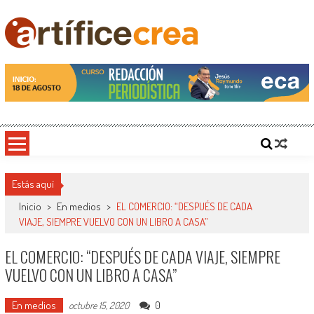
Saltar
al
contenido
Artificecrea
Blog de Artífice Comunicadores, elaboramos contenidos periodísticos y editoriales en
diversos formatos, capacitamos en temas de comunicación y educación.
Estás aquí
Inicio
>
En medios
>
EL COMERCIO: “DESPUÉS DE CADA
VIAJE, SIEMPRE VUELVO CON UN LIBRO A CASA”
EL COMERCIO: “DESPUÉS DE CADA VIAJE, SIEMPRE
VUELVO CON UN LIBRO A CASA”
En medios
0
octubre 15, 2020