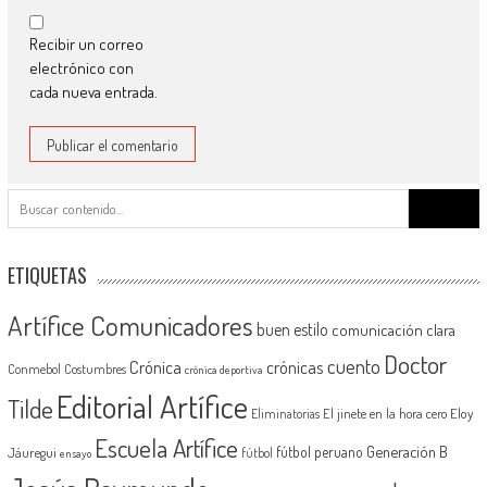
Recibir un correo
electrónico con
cada nueva entrada.
Buscar:
ETIQUETAS
Artífice Comunicadores
buen estilo
comunicación clara
Doctor
cuento
Crónica
crónicas
Conmebol
Costumbres
crónica deportiva
Editorial Artífice
Tilde
El jinete en la hora cero
Eloy
Eliminatorias
Escuela Artífice
Generación B
fútbol peruano
Jáuregui
fútbol
ensayo