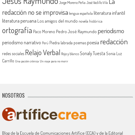
Jesús Raymundo
La
Jorge Moreno Peña
José Vadillo Vila
redacción no se improvisa
literatura infantil
lengua española
literatura peruana
Los amigos del mundo
novela histórica
ortografía
periodismo
Pedro José Raymundo
Paco Moreno
redacción
periodismo narrativo
poesía
Piedra labrada
poemas
Perú
Relajo Verbal
Sonaly Tuesta
redes sociales
Sonia Luz
Rojo y blanco
Carrillo
Una pasión crónica
Un viaje para no morir
NOSOTROS
Blog de la Escuela de Comunicaciones Artífice (ECA) y de la Editorial