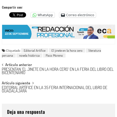
Compartir con:
WhatsApp
Correo electrónico
Etiquetado
Editorial Artífice
El jinete en la hora cero
literatura
peruana
novela histórica
Paco Moreno
Navegación
Artículo anterior
PRESENTAN ‘EL JINETE EN LA HORA CERO’ EN LA FERIA DEL LIBRO DEL
de
BICENTENARIO
entradas
Artículo siguiente
EDITORIAL ARTÍFICE EN LA 35 FERIA INTERNACIONAL DEL LIBRO DE
GUADALAJARA
Deja una respuesta