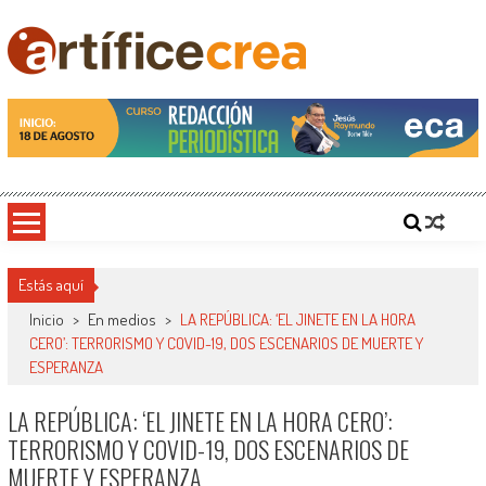
Saltar
al
contenido
Artificecrea
Blog de Artífice Comunicadores, elaboramos contenidos periodísticos y editoriales en
diversos formatos, capacitamos en temas de comunicación y educación.
Estás aquí
Inicio
>
En medios
>
LA REPÚBLICA: ‘EL JINETE EN LA HORA
CERO’: TERRORISMO Y COVID-19, DOS ESCENARIOS DE MUERTE Y
ESPERANZA
LA REPÚBLICA: ‘EL JINETE EN LA HORA CERO’:
TERRORISMO Y COVID-19, DOS ESCENARIOS DE
MUERTE Y ESPERANZA