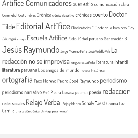
Artífice Comunicadores
buen estilo
comunicación clara
Doctor
cuento
Crónica
crónicas
Conmebol
Costumbres
crónica deportiva
Editorial Artífice
Tilde
El jinete en la hora cero
Eloy
Eliminatorias
Escuela Artífice
Generación B
fútbol peruano
Jáuregui
fútbol
ensayo
Jesús Raymundo
La
Jorge Moreno Peña
José Vadillo Vila
redacción no se improvisa
literatura infantil
lengua española
literatura peruana
Los amigos del mundo
novela histórica
ortografía
periodismo
Pedro José Raymundo
Paco Moreno
redacción
periodismo narrativo
poesía
Piedra labrada
poemas
Perú
Relajo Verbal
Sonaly Tuesta
redes sociales
Sonia Luz
Rojo y blanco
Carrillo
Una pasión crónica
Un viaje para no morir