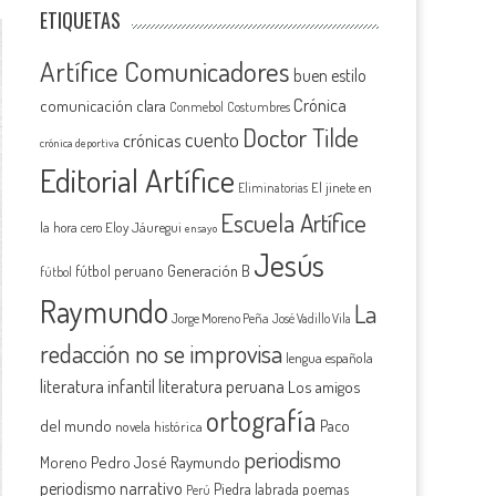
ETIQUETAS
Artífice Comunicadores
buen estilo
Crónica
comunicación clara
Conmebol
Costumbres
Doctor Tilde
cuento
crónicas
crónica deportiva
Editorial Artífice
El jinete en
Eliminatorias
Escuela Artífice
la hora cero
Eloy Jáuregui
ensayo
Jesús
Generación B
fútbol peruano
fútbol
Raymundo
La
Jorge Moreno Peña
José Vadillo Vila
redacción no se improvisa
lengua española
literatura infantil
literatura peruana
Los amigos
ortografía
del mundo
Paco
novela histórica
periodismo
Pedro José Raymundo
Moreno
periodismo narrativo
Piedra labrada
poemas
Perú