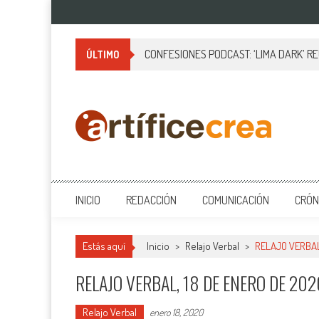
Saltar
al
contenido
CONFESIONES PODCAST: ‘LIMA DARK’ R
ÚLTIMO
Artificecrea
Blog de Artífice Comunicadores, elaboramos contenidos periodísticos
INICIO
REDACCIÓN
COMUNICACIÓN
CRÓN
Estás aquí
Inicio
>
Relajo Verbal
>
RELAJO VERBAL
RELAJO VERBAL, 18 DE ENERO DE 202
Relajo Verbal
enero 18, 2020